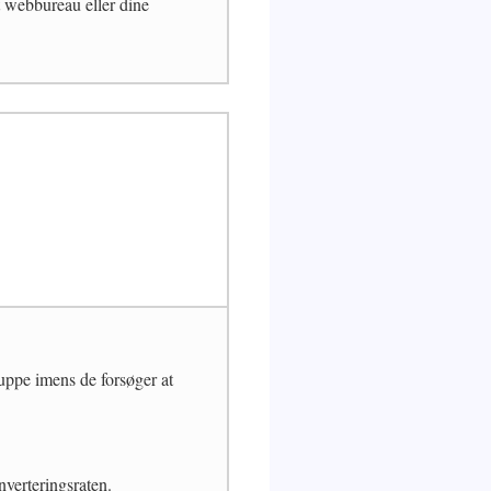
t webbureau eller dine
ruppe imens de forsøger at
nverteringsraten.