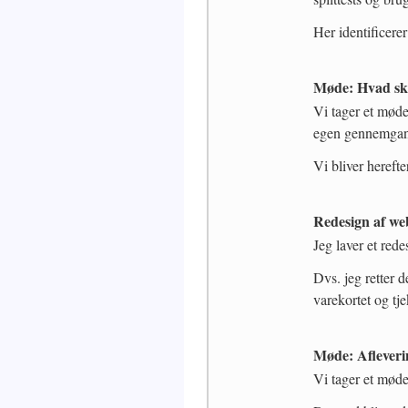
Her identificere
Møde: Hvad ska
Vi tager et møde
egen gennemga
Vi bliver hereft
Redesign af w
Jeg laver et red
Dvs. jeg retter d
varekortet og tj
Møde: Afleverin
Vi tager et møde