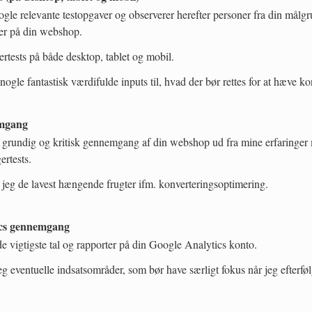
ogle relevante testopgaver og observerer herefter personer fra din målg
ver på din webshop.
ertests på både desktop, tablet og mobil.
 nogle fantastisk værdifulde inputs til, hvad der bør rettes for at hæve ko
mgang
n grundig og kritisk gennemgang af din webshop ud fra mine erfaringer 
ertests.
r jeg de lavest hængende frugter ifm. konverteringsoptimering.
ics gennemgang
 vigtigste tal og rapporter på din Google Analytics konto.
g eventuelle indsatsområder, som bør have særligt fokus når jeg efterføl