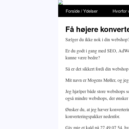
Forside / Ydelser
Hvorfor
Få højere konvert
Sælger du ikke nok i din webshop
Er du godt i gang med SEO, AdWor
kunne være bedre?
Så er det sikkert fordi din webshop
Mit navn er Mogens Møller, og jeg e
Jeg hjælper både store webshops 
også mindre webshops, der ønsker e
Ønsker du, at jeg hæver konverteri
konverteringspakker nedenfor.
Giv mig et kald på 27 49 07 54, hv