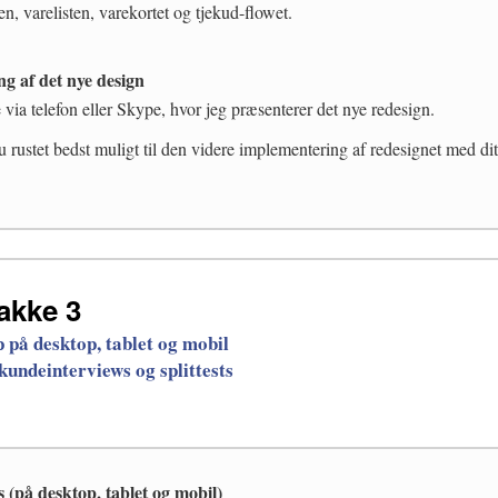
en, varelisten, varekortet og tjekud-flowet.
g af det nye design
 via telefon eller Skype, hvor jeg præsenterer det nye redesign.
 rustet bedst muligt til den videre implementering af redesignet med di
akke 3
 på desktop, tablet og mobil
 kundeinterviews og splittests
s (på desktop, tablet og mobil)