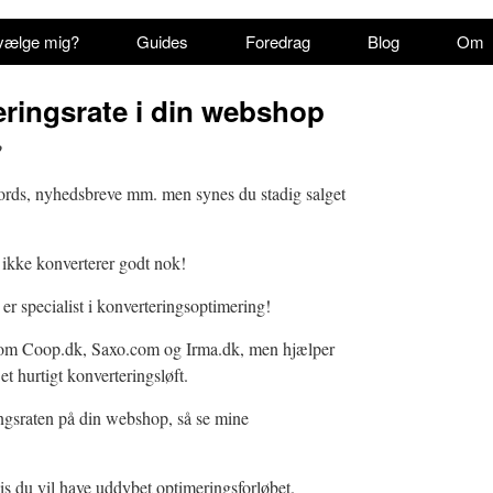
 vælge mig?
Guides
Foredrag
Blog
Om
eringsrate i din webshop
?
ds, nyhedsbreve mm. men synes du stadig salget
 ikke konverterer godt nok!
r specialist i konverteringsoptimering!
som Coop.dk, Saxo.com og Irma.dk, men hjælper
t hurtigt konverteringsløft.
ngsraten på din webshop, så se mine
is du vil have uddybet optimeringsforløbet.