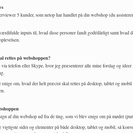
ws
terviewer 5 kunder, som netop har handlet på din webshop (du assisterer
værdifulde inputs til, hvad disse personer fandt godt/dårligt samt hvad 
oplevelsen.
l rettes på webshoppen?
 via telefon eller Skype, hvor jeg præsenterer alle mine forslag og ideer
ng.
r enige om, hvad der helt præcist skal rettes på desktop, tablet og mobil
en.
ebshoppen
esign af din webshop ud fra de ting, som vi blev enige om på mødet (pun
de vigtigste sider og elementer på både desktop, tablet og mobil, så kon