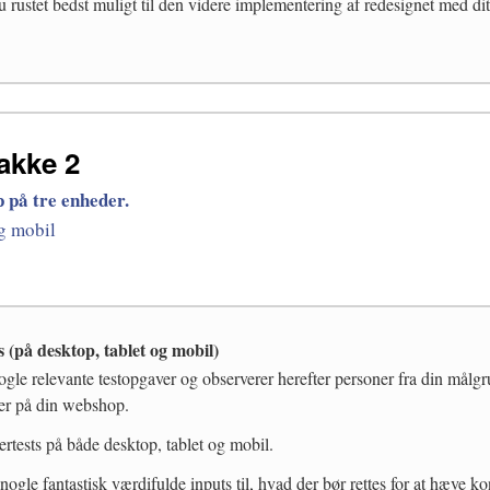
 rustet bedst muligt til den videre implementering af redesignet med di
akke 2
 på tre enheder.
og mobil
s (på desktop, tablet og mobil)
ogle relevante testopgaver og observerer herefter personer fra din målg
ver på din webshop.
ertests på både desktop, tablet og mobil.
 nogle fantastisk værdifulde inputs til, hvad der bør rettes for at hæve ko