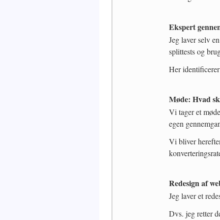
Ekspert genne
Jeg laver selv e
splittests og brug
Her identificere
Møde: Hvad ska
Vi tager et møde
egen gennemga
Vi bliver herefte
konverteringsrat
Redesign af w
Jeg laver et red
Dvs. jeg retter 