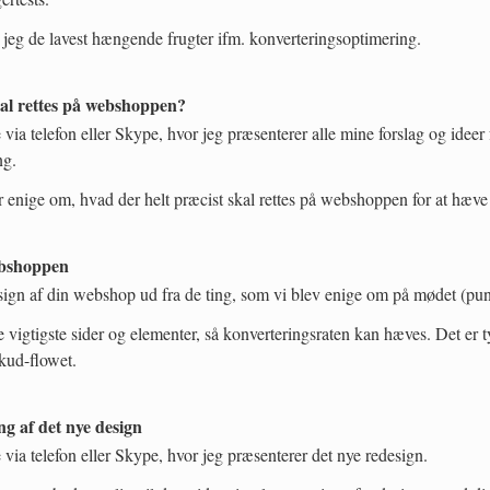
r jeg de lavest hængende frugter ifm. konverteringsoptimering.
l rettes på webshoppen?
 via telefon eller Skype, hvor jeg præsenterer alle mine forslag og ideer
ng.
er enige om, hvad der helt præcist skal rettes på webshoppen for at hæve
ebshoppen
esign af din webshop ud fra de ting, som vi blev enige om på mødet (pun
e vigtigste sider og elementer, så konverteringsraten kan hæves. Det er t
ekud-flowet.
g af det nye design
 via telefon eller Skype, hvor jeg præsenterer det nye redesign.