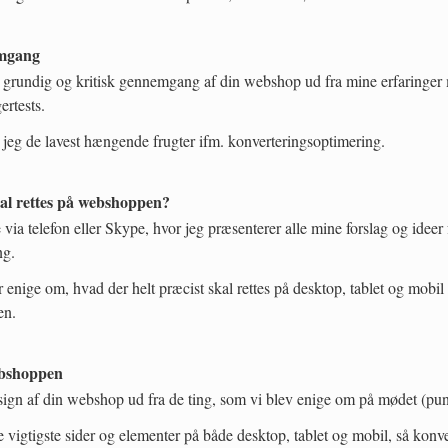
mgang
n grundig og kritisk gennemgang af din webshop ud fra mine erfaringer 
ertests.
r jeg de lavest hængende frugter ifm. konverteringsoptimering.
l rettes på webshoppen?
 via telefon eller Skype, hvor jeg præsenterer alle mine forslag og ideer
ng.
r enige om, hvad der helt præcist skal rettes på desktop, tablet og mobil
en.
ebshoppen
esign af din webshop ud fra de ting, som vi blev enige om på mødet (pun
de vigtigste sider og elementer på både desktop, tablet og mobil, så kon