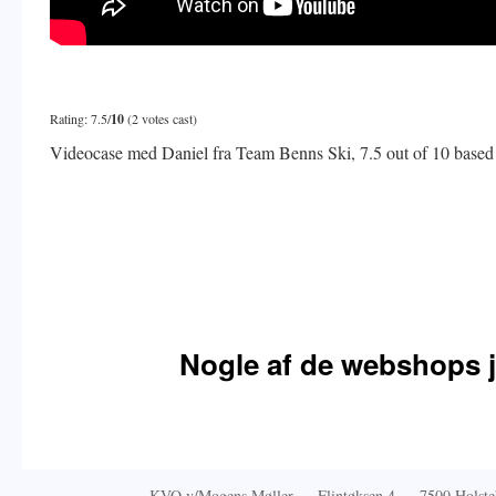
Rating: 7.5/
10
(2 votes cast)
Videocase med Daniel fra Team Benns Ski
,
7.5
out of
10
based
Nogle af de webshops j
KVO v/Mogens Møller · Flintøksen 4 · 7500 Hols