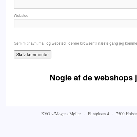
Websted
Gem mit navn, mail og websted i denne browser til næste gang jeg komme
Nogle af de webshops j
KVO v/Mogens Møller · Flintøksen 4 · 7500 Hols