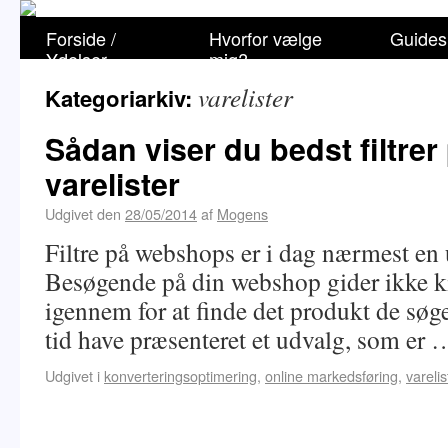
Forside /
Hvorfor vælge
Guides
Ydelser
mig?
varelister
Kategoriarkiv:
Sådan viser du bedst filtrer
varelister
Udgivet den
28/05/2014
af
Mogens
Filtre på webshops er i dag nærmest en 
Besøgende på din webshop gider ikke k
igennem for at finde det produkt de søge
tid have præsenteret et udvalg, som er
Udgivet i
konverteringsoptimering
,
online markedsføring
,
varelis