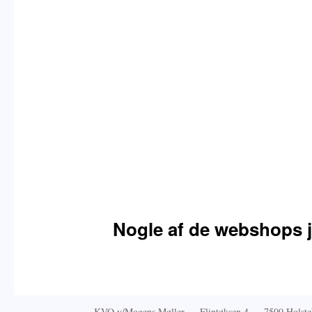
Nogle af de webshops j
KVO v/Mogens Møller · Flintøksen 4 · 7500 Hols